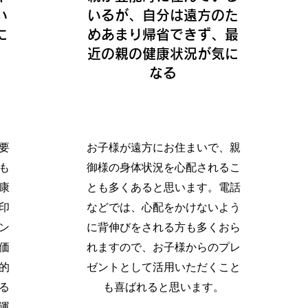
い
いるが、自分は遠方のた
に
めあまり帰省できず、最
近の親の健康状況が気に
なる
要
お子様が遠方にお住まいで、親
も
御様の身体状況を心配されるこ
康
とも多くあると思います。電話
印
などでは、心配をかけないよう
ン
に背伸びをされる方も多くおら
価
れますので、お子様からのプレ
的
ゼントとして活用いただくこと
る
も喜ばれると思います。
運