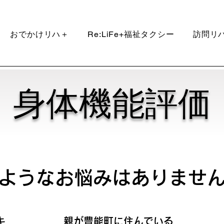
おでかけリハ＋
Re:LiFe+福祉タクシー
訪問リ
​身体機能評価
のようなお悩みはありませ
キ
​親が豊能町に住んでいる