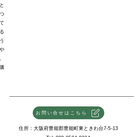
と
つ
て
る
う
や
、
価
お問い合せはこちら
住所：大阪府豊能郡豊能町東ときわ台7-5-13