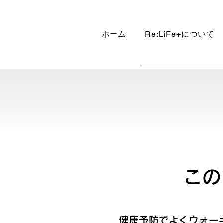
ホーム
Re:LiFe+について
​こ
​健康予防でよくウォー