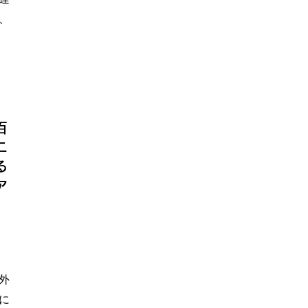
、
百
ニ
る
ア
外
に